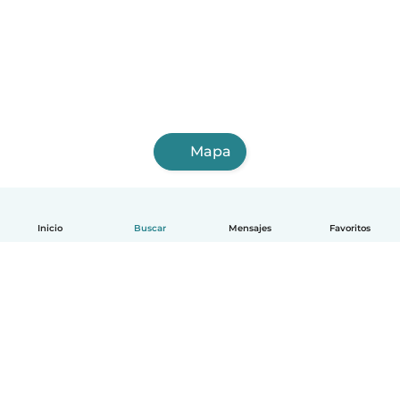
Mapa
Inicio
Buscar
Mensajes
Favoritos
Español
Cómo funciona
Ayuda
Términos y Privacidad