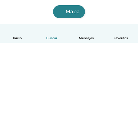
Mapa
Inicio
Buscar
Mensajes
Favoritos
Español
Cómo funciona
Ayuda
Términos y Privacidad
Precios
Datos de la empresa
Babysits para Empresas
Normas de la comunidad