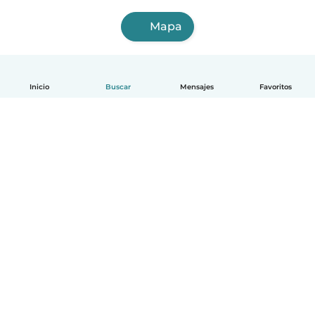
Mapa
Inicio
Buscar
Mensajes
Favoritos
Español
Cómo funciona
Ayuda
Términos y Privacidad
Precios
Datos de la empresa
Babysits para Empresas
Normas de la comunidad