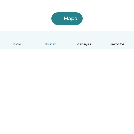
Mapa
Inicio
Buscar
Mensajes
Favoritos
Español
Cómo funciona
Ayuda
Términos y Privacidad
Precios
Datos de la empresa
Babysits para Empresas
Normas de la comunidad