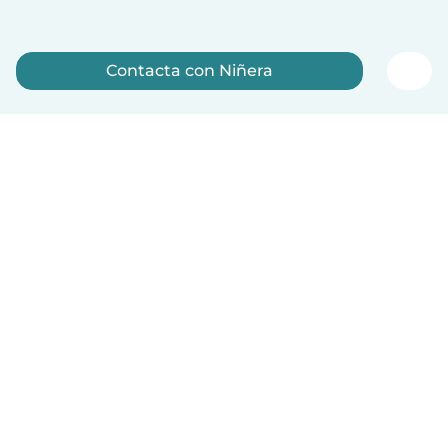
Contacta con Niñera
Regístrate ahora
Español
Cómo funciona
Ayuda
Términos y Privacidad