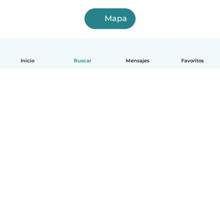
Mapa
Inicio
Buscar
Mensajes
Favoritos
Español
Cómo funciona
Ayuda
Términos y Privacidad
Precios
Datos de la empresa
Babysits para Empresas
Normas de la comunidad