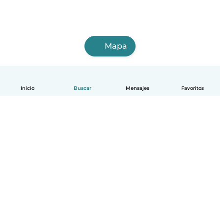
Mapa
Inicio
Buscar
Mensajes
Favoritos
Español
Cómo funciona
Ayuda
Términos y Privacidad
Precios
Datos de la empresa
Babysits para Empresas
Normas de la comunidad