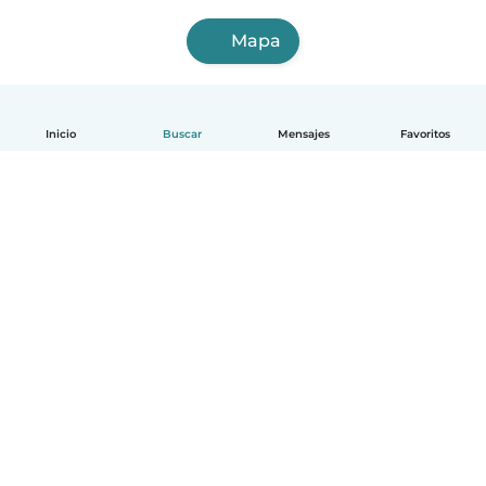
Mapa
Inicio
Buscar
Mensajes
Favoritos
Español
Cómo funciona
Ayuda
Términos y Privacidad
Precios
Datos de la empresa
Babysits para Empresas
Normas de la comunidad