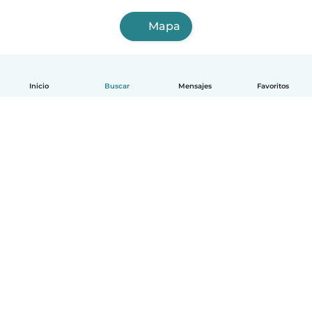
Mapa
Inicio
Buscar
Mensajes
Favoritos
Español
Cómo funciona
Ayuda
Términos y Privacidad
Precios
Datos de la empresa
Babysits para Empresas
Normas de la comunidad