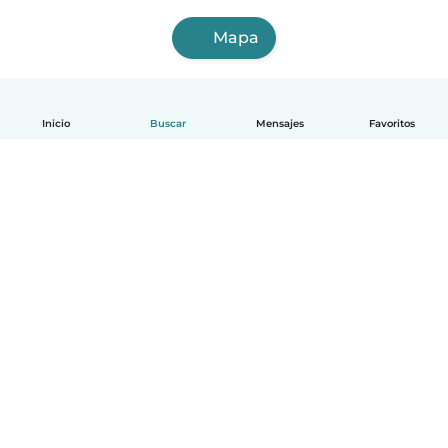
Mapa
Inicio
Buscar
Mensajes
Favoritos
Español
Cómo funciona
Ayuda
Términos y Privacidad
Precios
Datos de la empresa
Babysits para Empresas
Normas de la comunidad