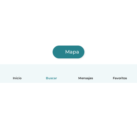
Mapa
Inicio
Buscar
Mensajes
Favoritos
Español
Cómo funciona
Ayuda
Términos y Privacidad