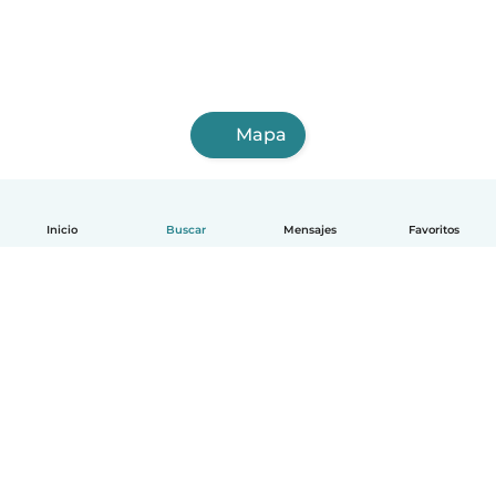
Mapa
Inicio
Buscar
Mensajes
Favoritos
Español
Cómo funciona
Ayuda
Términos y Privacidad
Precios
Datos de la empresa