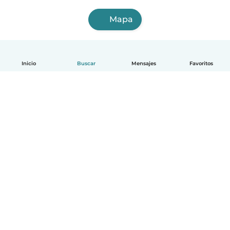
Mapa
Inicio
Buscar
Mensajes
Favoritos
Español
Cómo funciona
Ayuda
Términos y Privacidad
Precios
Datos de la empresa
Babysits para Empresas
Normas de la comunidad