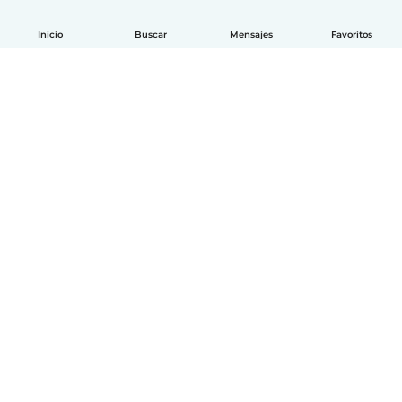
Inicio
Buscar
Mensajes
Favoritos
Español
Cómo funciona
Ayuda
Términos y Privacidad
Precios
Datos de la empresa
Babysits para Empresas
Normas de la comunidad