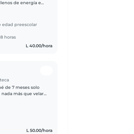
llenos de energía e
canguro o cuidador(a)
e edad preescolar
8 horas
L 40.00/hora
uteca
bé de 7 meses solo
e nada más que velar
L 50.00/hora