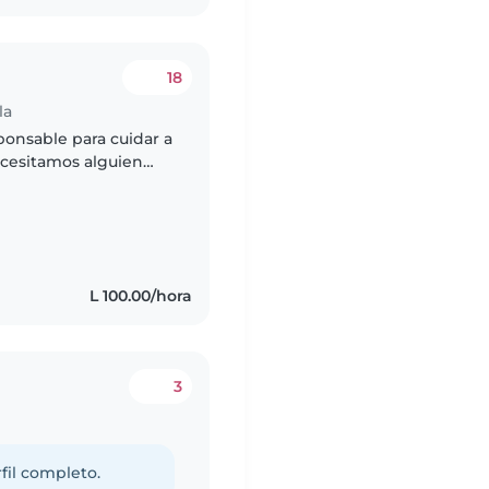
18
la
ponsable para cuidar a
ecesitamos alguien
tas, ayudando en la
L 100.00/hora
3
fil completo.