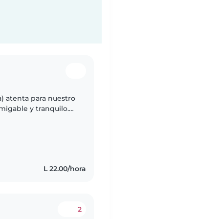
) atenta para nuestro
igable y tranquilo.
onde le esperará un
s
L 22.00/hora
2