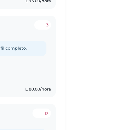
L 75.00/hora
3
fil completo.
L 80.00/hora
17