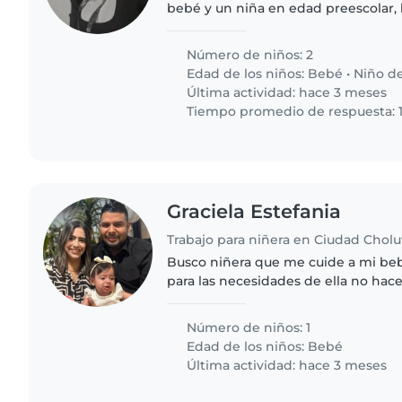
bebé y un niña en edad preescolar, 
inteligencia. Buscamos una niñera, 
que disfrute cocinando..
Número de niños: 2
Edad de los niños:
Bebé
•
Niño d
Última actividad: hace 3 meses
Tiempo promedio de respuesta: 1
Graciela Estefania
Trabajo para niñera en Ciudad Chol
Busco niñera que me cuide a mi be
para las necesidades de ella no hac
por ella
Número de niños: 1
Edad de los niños:
Bebé
Última actividad: hace 3 meses