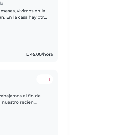
la
 meses, vivimos en la
n. En la casa hay otra
 comida de la casa.
s
L 45.00/hora
1
abajamos el fin de
 nuestro recien