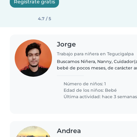
Regístrate gratis
4.7 / 5
Jorge
Trabajo para niñera en Tegucigalpa
Buscamos Niñera, Nanny, Cuidador(a
bebé de pocos meses, de carácter am
Contamos con un hogar acogedor d
ambiente seguro.
Número de niños: 1
Edad de los niños:
Bebé
Última actividad: hace 3 semana
Andrea