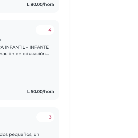
L 80.00/hora
4
e
 INFANTIL – INFANTE
rmación en educación
 cuidado materno para
L 50.00/hora
3
n dos pequeños, un