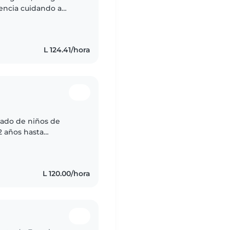
iencia cuidando a
 ayudándoles con
L 124.41/hora
dado de niños de
2 años hasta
iales. Mi experiencia
L 120.00/hora