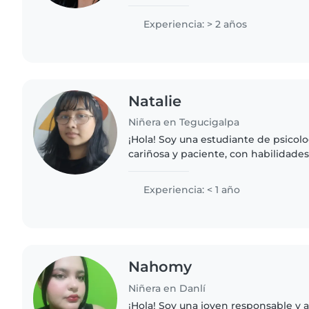
Experiencia: > 2 años
Natalie
Niñera en Tegucigalpa
¡Hola! Soy una estudiante de psicolo
cariñosa y paciente, con habilidades
manualidades y lectura. Mis experie
cuidando pequeños de..
Experiencia: < 1 año
Nahomy
Niñera en Danlí
¡Hola! Soy una joven responsable y 