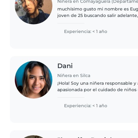
muchísimo gusto mi nombre es Eug
joven de 25 buscando salir adelante
tengo el don de la paciencia y de tr
confianza y bien a los..
Experiencia: < 1 año
Dani
Niñera en Silca
¡Hola! Soy una niñera responsable y
apasionada por el cuidado de niños
preescolar. Aunque soy nueva en es
en la universidad y tengo..
Experiencia: < 1 año