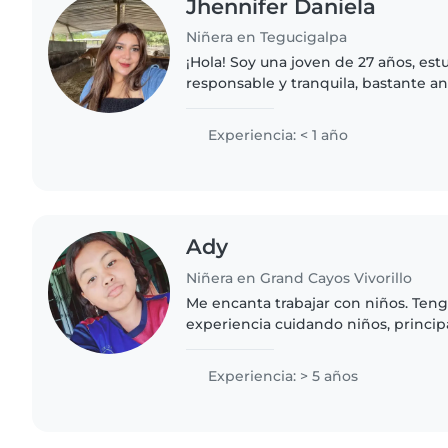
Jhennifer Daniela
Niñera en Tegucigalpa
¡Hola! Soy una joven de 27 años, es
responsable y tranquila, bastante 
dispuesta a colaborar en lo que ayu
desarrollo de sus..
Experiencia: < 1 año
Ady
Niñera en Grand Cayos Vivorillo
Me encanta trabajar con niños. Teng
experiencia cuidando niños, princi
niños pequeños. También tengo exp
con necesidades especiales, en..
Experiencia: > 5 años