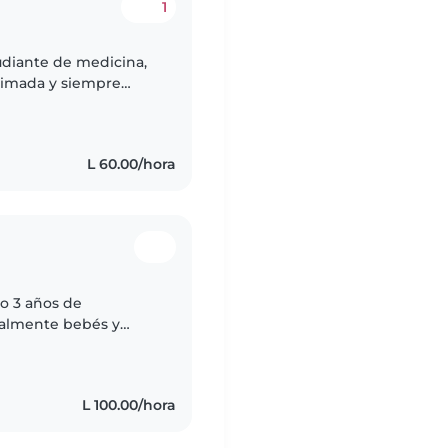
1
tudiante de medicina,
animada y siempre
de al crecimiento y
L 60.00/hora
o 3 años de
palmente bebés y
eriencia con niños
L 100.00/hora