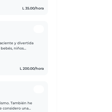
L 35.00/hora
aciente y divertida
 bebés, niños
 dibujar, leer
L 200.00/hora
urismo. También he
Me considero una