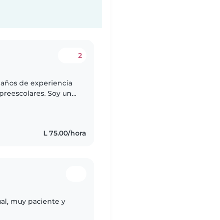
2
 años de experiencia
preescolares. Soy una
iente. Disfruto
L 75.00/hora
al, muy paciente y