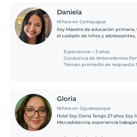
Daniela
Niñera en Comayagua
Soy Maestra de educación primaria,
el cuidado de niños y adolescentes,
tareas como cuidadora, apoyo educat
cuidado médico,..
Experiencia: > 3 años
Constancia de Antecedentes Pen
Tiempo promedio de respuesta: 
Gloria
Niñera en Siguatepeque
Hola! Soy Gloria Tengo 27 años Soy licenciada en
Mercadotecnia, experiencia trabaja
todo de 2 años en adelante, trabajé durante un tiempo
capacitando mamitas..