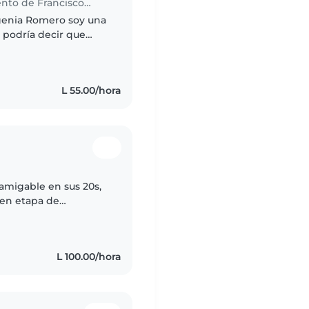
Niñera en Comayagüela (Departamento de Francisco Morazán)
enia Romero soy una
, podría decir que
atar de llegar en
L 55.00/hora
 amigable en sus 20s,
 en etapa de
to, estoy estudiando
L 100.00/hora