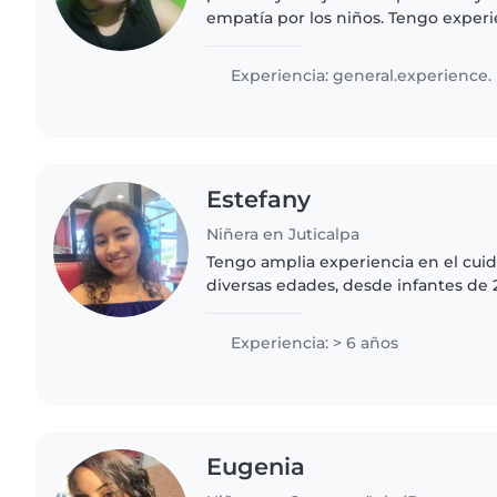
empatía por los niños. Tengo exper
niños en edad preescolar y escolar,
tareas, cocinando y haciendo..
Experiencia: general.experience.
Estefany
Niñera en Juticalpa
Tengo amplia experiencia en el cui
diversas edades, desde infantes de 
adolescentes con necesidades espec
más significativa ha sido..
Experiencia: > 6 años
Eugenia